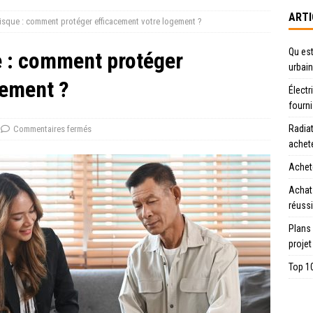
ARTI
isque : comment protéger efficacement votre logement ?
Qu est
 : comment protéger
urbain
gement ?
Électr
fourn
Radiat
Commentaires fermés
achet
Achete
Achat
réussi
Plans
projet
Top 10