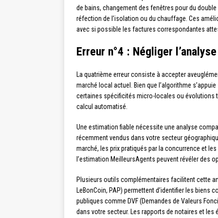
de bains, changement des fenêtres pour du double vi
réfection de l’isolation ou du chauffage. Ces améli
avec si possible les factures correspondantes attes
Erreur n°4 : Négliger l’analy
La quatrième erreur consiste à accepter aveuglément
marché local actuel. Bien que l’algorithme s’appui
certaines spécificités micro-locales ou évolutions 
calcul automatisé.
Une estimation fiable nécessite une analyse compar
récemment vendus dans votre secteur géographique
marché, les prix pratiqués par la concurrence et l
l’estimation MeilleursAgents peuvent révéler des o
Plusieurs outils complémentaires facilitent cette 
LeBonCoin, PAP) permettent d’identifier les biens
publiques comme DVF (Demandes de Valeurs Foncière
dans votre secteur. Les rapports de notaires et les