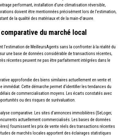
trage performant, installation d’une climatisation réversible,
orations doivent être mentionnées précisément lors de l’estimation,
tant de la qualité des matériaux et de la main-d’œuvre.
se comparative du marché local
 l’estimation de MeilleursAgents sans la confronter à la réalité du
e sur une base de données considérable de transactions récentes,
très récentes peuvent ne pas être parfaitement intégrées dans le
ative approfondie des biens similaires actuellement en vente et
 immédiat. Cette démarche permet d’identifier les tendances du
es délais de commercialisation moyens. Les écarts constatés avec
pportunités ou des risques de surévaluation.
analyse comparative. Les sites d’annonces immobilières (SeLoger,
 concurrents actuellement commercialisés. Les bases de données
s) fournissent les prix de vente réels des transactions récentes
 études de marchés locales apportent des éclairages statistiques