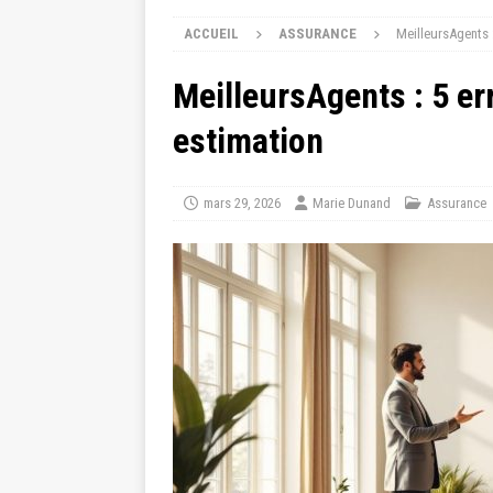
ACCUEIL
ASSURANCE
MeilleursAgents :
MeilleursAgents : 5 err
estimation
mars 29, 2026
Marie Dunand
Assurance