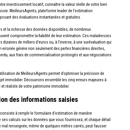
re investissement locatif, connaître la valeur réelle de votre bien
éussie. MeilleursAgents, plateforme leader de l’estimation
oposant des évaluations instantanées et gratuites.
es et la richesse des données disponibles, de nombreux
uvent compromettre la fiabilité de leur estimation. Ces maladresses
dizaines de milliers d’euros ou, à l’inverse, à une surévaluation qui
n erronée génère non seulement des pertes financières directes,
erdu, aux frais de commercialisation prolongés et aux négociations
utilisation de MeilleursAgents permet d’optimiser la précision de
ojet immobilier. Découvrons ensemble les cinq erreurs majeures à
 et réaliste de votre patrimoine immobilier.
sion des informations saisies
, consiste à remplir le formulaire d’estimation de manière
 ses calculs sur les données que vous fournissez, et chaque détail
icie mal renseignée, même de quelques mètres carrés, peut fausser