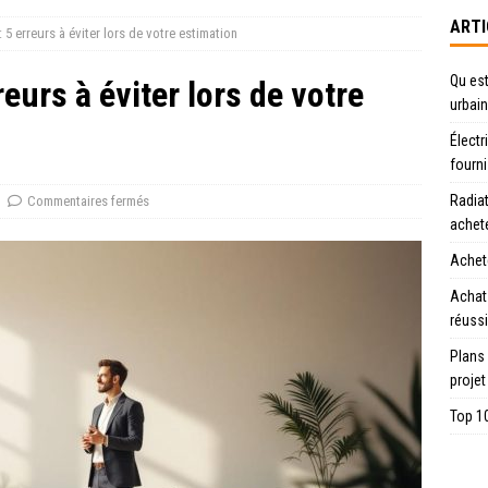
ARTI
 5 erreurs à éviter lors de votre estimation
Qu est
eurs à éviter lors de votre
urbain
Électr
fourn
Radiat
Commentaires fermés
achet
Achete
Achat
réussi
Plans
projet
Top 10