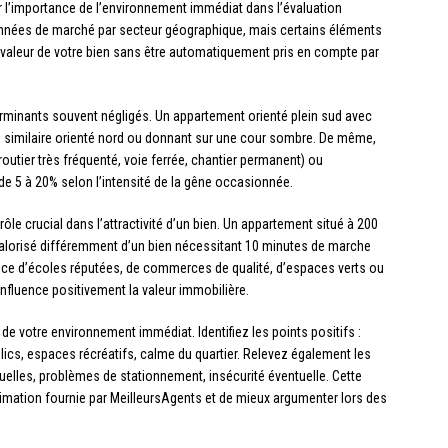
 l’importance de l’environnement immédiat dans l’évaluation
onnées de marché par secteur géographique, mais certains éléments
a valeur de votre bien sans être automatiquement pris en compte par
terminants souvent négligés. Un appartement orienté plein sud avec
n similaire orienté nord ou donnant sur une cour sombre. De même,
utier très fréquenté, voie ferrée, chantier permanent) ou
de 5 à 20% selon l’intensité de la gêne occasionnée.
e crucial dans l’attractivité d’un bien. Un appartement situé à 200
alorisé différemment d’un bien nécessitant 10 minutes de marche
ce d’écoles réputées, de commerces de qualité, d’espaces verts ou
fluence positivement la valeur immobilière.
 de votre environnement immédiat. Identifiez les points positifs :
ics, espaces récréatifs, calme du quartier. Relevez également les
elles, problèmes de stationnement, insécurité éventuelle. Cette
imation fournie par MeilleursAgents et de mieux argumenter lors des