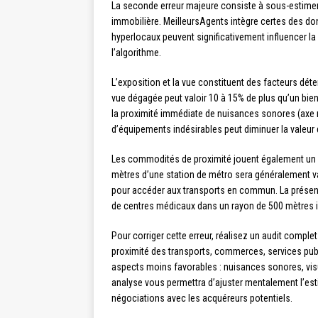
La seconde erreur majeure consiste à sous-estimer
immobilière. MeilleursAgents intègre certes des d
hyperlocaux peuvent significativement influencer l
l’algorithme.
L’exposition et la vue constituent des facteurs dé
vue dégagée peut valoir 10 à 15% de plus qu’un bie
la proximité immédiate de nuisances sonores (axe ro
d’équipements indésirables peut diminuer la valeur 
Les commodités de proximité jouent également un rôl
mètres d’une station de métro sera généralement v
pour accéder aux transports en commun. La présen
de centres médicaux dans un rayon de 500 mètres in
Pour corriger cette erreur, réalisez un audit complet
proximité des transports, commerces, services publ
aspects moins favorables : nuisances sonores, visu
analyse vous permettra d’ajuster mentalement l’est
négociations avec les acquéreurs potentiels.