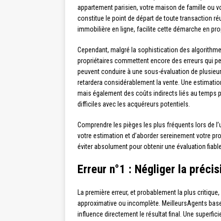
appartement parisien, votre maison de famille ou vot
constitue le point de départ de toute transaction r
immobilière en ligne, facilite cette démarche en pr
Cependant, malgré la sophistication des algorithm
propriétaires commettent encore des erreurs qui pe
peuvent conduire à une sous-évaluation de plusieurs 
retardera considérablement la vente. Une estimatio
mais également des coûts indirects liés au temps p
difficiles avec les acquéreurs potentiels.
Comprendre les pièges les plus fréquents lors de l’
votre estimation et d’aborder sereinement votre pr
éviter absolument pour obtenir une évaluation fiable
Erreur n°1 : Négliger la préci
La première erreur, et probablement la plus critique
approximative ou incomplète. MeilleursAgents base
influence directement le résultat final. Une superf