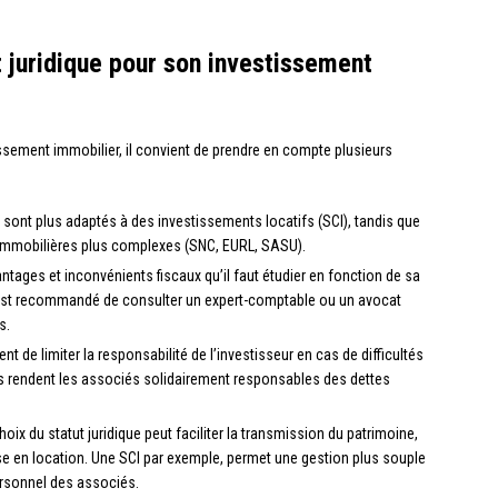
 juridique pour son investissement
tissement immobilier, il convient de prendre en compte plusieurs
s sont plus adaptés à des investissements locatifs (SCI), tandis que
 immobilières plus complexes (SNC, EURL, SASU).
ntages et inconvénients fiscaux qu’il faut étudier en fonction de sa
Il est recommandé de consulter un expert-comptable ou un avocat
s.
nt de limiter la responsabilité de l’investisseur en cas de difficultés
es rendent les associés solidairement responsables des dettes
choix du statut juridique peut faciliter la transmission du patrimoine,
se en location. Une SCI par exemple, permet une gestion plus souple
ersonnel des associés.