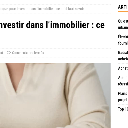
ARTI
dique pour investir dans l’immobilier : ce qu’il faut savoir
Qu est
nvestir dans l’immobilier : ce
urbain
Électr
fourn
Radiat
nt
Commentaires fermés
achet
Achete
Achat
réussi
Plans
projet
Top 10