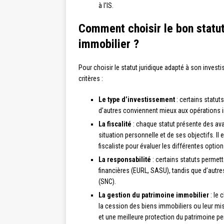
à l’IS.
Comment choisir le bon statut
immobilier ?
Pour choisir le statut juridique adapté à son inves
critères :
Le type d’investissement
: certains statut
d’autres conviennent mieux aux opérations
La fiscalité
: chaque statut présente des ava
situation personnelle et de ses objectifs. 
fiscaliste pour évaluer les différentes option
La responsabilité
: certains statuts permette
financières (EURL, SASU), tandis que d’autr
(SNC).
La gestion du patrimoine immobilier
: le 
la cession des biens immobiliers ou leur mi
et une meilleure protection du patrimoine p