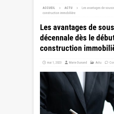
ACCUEIL
ACTU
Les avantages de souscr
construction immobilière
Les avantages de sous
décennale dès le début
construction immobili
mai 1, 2023
Marie Dunand
Actu
Com