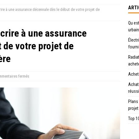
ARTI
ire à une assurance décennale dès le début de votre projet de
Qu est
crire à une assurance
urbain
Électr
 de votre projet de
fourn
ère
Radiat
achet
Achete
mentaires fermés
Achat
réussi
Plans
projet
Top 10