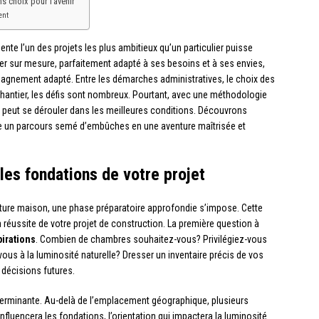
ns choix pour l’avenir
ent
nte l’un des projets les plus ambitieux qu’un particulier puisse
er sur mesure, parfaitement adapté à ses besoins et à ses envies,
gnement adapté. Entre les démarches administratives, le choix des
 chantier, les défis sont nombreux. Pourtant, avec une méthodologie
 peut se dérouler dans les meilleures conditions. Découvrons
e un parcours semé d’embûches en une aventure maîtrisée et
les fondations de votre projet
uture maison, une phase préparatoire approfondie s’impose. Cette
réussite de votre projet de construction. La première question à
pirations
. Combien de chambres souhaitez-vous? Privilégiez-vous
us à la luminosité naturelle? Dresser un inventaire précis de vos
 décisions futures.
terminante. Au-delà de l’emplacement géographique, plusieurs
influencera les fondations, l’orientation qui impactera la luminosité