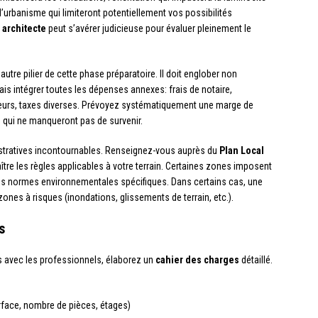
’urbanisme qui limiteront potentiellement vos possibilités
n
architecte
peut s’avérer judicieuse pour évaluer pleinement le
utre pilier de cette phase préparatoire. Il doit englober non
is intégrer toutes les dépenses annexes: frais de notaire,
urs, taxes diverses. Prévoyez systématiquement une marge de
s qui ne manqueront pas de survenir.
istratives incontournables. Renseignez-vous auprès du
Plan Local
e les règles applicables à votre terrain. Certaines zones imposent
 des normes environnementales spécifiques. Dans certains cas, une
ones à risques (inondations, glissements de terrain, etc.).
s
es avec les professionnels, élaborez un
cahier des charges
détaillé.
urface, nombre de pièces, étages)