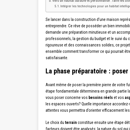
Vers un habitat durable et personnalisé : faire les bo
Intégrer les technologies pour un habitat intellig
Se lancer dans la construction d’une maison représe
entreprendre. Ce rêve de posséder un bien immobili
demande une préparation minutieuse et un accompa
professionnels, la gestion du budget et le suivi du
rigoureuse et des connaissances solides, ce projet
ensemble comment transformer ce qui pourrait êtr
satisfaisante.
La phase préparatoire : poser 
Avant même de poser la première pierre de votre f
étape fondamentale déterminera en grande partie la 
vous poser concerne vos
besoins réels
et vos
as
les espaces ouverts? Quelle importance accordez-vo
attentes vous permettra d’orienter efficacement les
Le choix du
terrain
constitue ensuite une étape dé
facteurs doivent être analysés: la nature du sol qui 