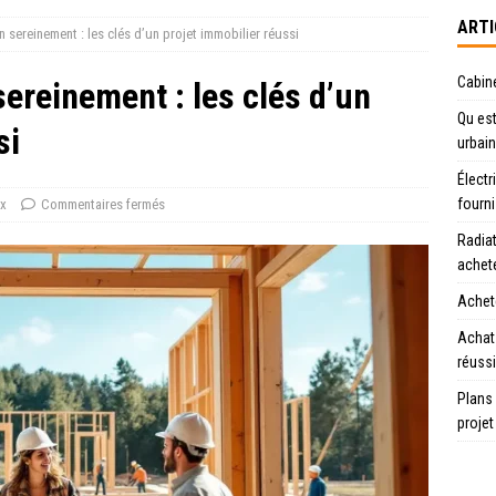
ARTI
 sereinement : les clés d’un projet immobilier réussi
Cabin
ereinement : les clés d’un
Qu est
si
urbain
Électr
fourn
x
Commentaires fermés
Radiat
achet
Achete
Achat
réussi
Plans
projet