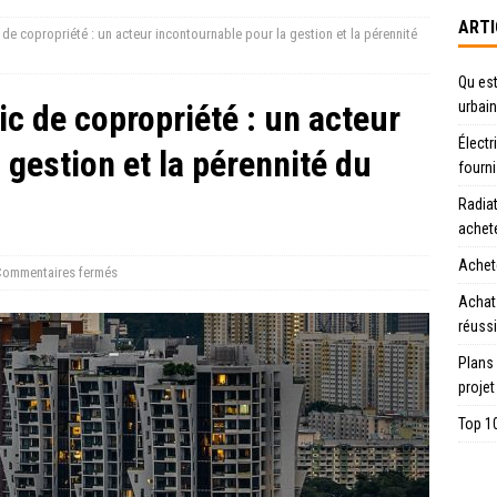
ARTI
c de copropriété : un acteur incontournable pour la gestion et la pérennité
Qu est
ic de copropriété : un acteur
urbain
Électr
 gestion et la pérennité du
fourn
Radiat
achet
Achete
ommentaires fermés
Achat
réussi
Plans
projet
Top 10