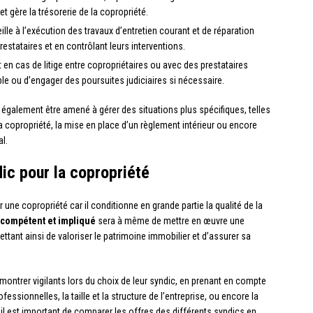
 gère la trésorerie de la copropriété.
eille à l’exécution des travaux d’entretien courant et de réparation
stataires et en contrôlant leurs interventions.
nt en cas de litige entre copropriétaires ou avec des prestataires
ble ou d’engager des poursuites judiciaires si nécessaire.
 également être amené à gérer des situations plus spécifiques, telles
a copropriété, la mise en place d’un règlement intérieur ou encore
al.
ic pour la copropriété
une copropriété car il conditionne en grande partie la qualité de la
 compétent et impliqué
sera à même de mettre en œuvre une
ettant ainsi de valoriser le patrimoine immobilier et d’assurer sa
 montrer vigilants lors du choix de leur syndic, en prenant en compte
fessionnelles, la taille et la structure de l’entreprise, ou encore la
rs, il est important de comparer les offres des différents syndics en