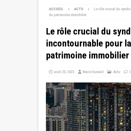
ACCUEIL
ACTU
Le rôle crucial du syndi
du patrimoine immobilier
Le rôle crucial du synd
incontournable pour la
patrimoine immobilier
août 20, 2023
Marie Dunand
Actu
C