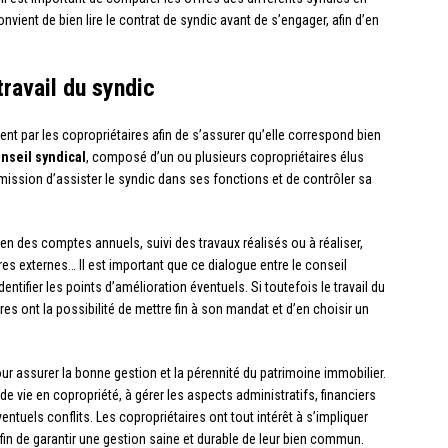
onvient de bien lire le contrat de syndic avant de s’engager, afin d’en
travail du syndic
ent par les copropriétaires afin de s’assurer qu’elle correspond bien
nseil syndical
, composé d’un ou plusieurs copropriétaires élus
ssion d’assister le syndic dans ses fonctions et de contrôler sa
n des comptes annuels, suivi des travaux réalisés ou à réaliser,
res externes… Il est important que ce dialogue entre le conseil
dentifier les points d’amélioration éventuels. Si toutefois le travail du
res ont la possibilité de mettre fin à son mandat et d’en choisir un
ur assurer la bonne gestion et la pérennité du patrimoine immobilier.
de vie en copropriété, à gérer les aspects administratifs, financiers
ventuels conflits. Les copropriétaires ont tout intérêt à s’impliquer
 afin de garantir une gestion saine et durable de leur bien commun.