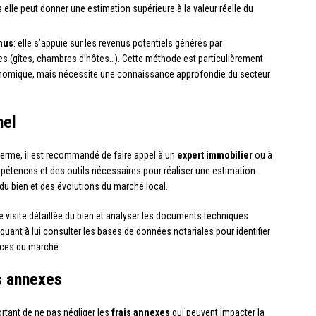
 elle peut donner une estimation supérieure à la valeur réelle du
enus
: elle s’appuie sur les revenus potentiels générés par
exes (gîtes, chambres d’hôtes…). Cette méthode est particulièrement
nomique, mais nécessite une connaissance approfondie du secteur
nel
ferme, il est recommandé de faire appel à un
expert immobilier
ou à
étences et des outils nécessaires pour réaliser une estimation
 du bien et des évolutions du marché local.
 visite détaillée du bien et analyser les documents techniques
quant à lui consulter les bases de données notariales pour identifier
nces du marché.
s annexes
ortant de ne pas négliger les
frais annexes
qui peuvent impacter la