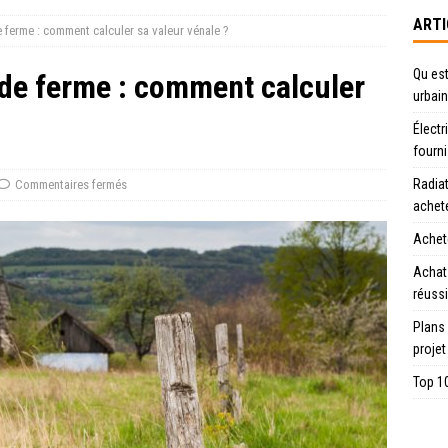
ARTI
 ferme : comment calculer sa valeur vénale ?
Qu est
 de ferme : comment calculer
urbain
Électr
fourn
Radiat
Commentaires fermés
achet
Achete
Achat
réussi
Plans
projet
Top 10