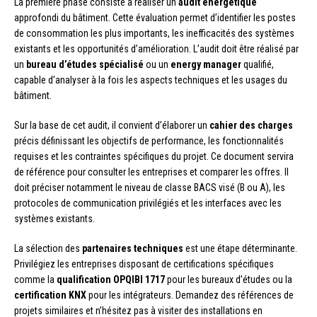
La première phase consiste à réaliser un
audit énergétique
approfondi du bâtiment. Cette évaluation permet d’identifier les postes
de consommation les plus importants, les inefficacités des systèmes
existants et les opportunités d’amélioration. L’audit doit être réalisé par
un
bureau d’études spécialisé
ou un
energy manager
qualifié,
capable d’analyser à la fois les aspects techniques et les usages du
bâtiment.
Sur la base de cet audit, il convient d’élaborer un
cahier des charges
précis définissant les objectifs de performance, les fonctionnalités
requises et les contraintes spécifiques du projet. Ce document servira
de référence pour consulter les entreprises et comparer les offres. Il
doit préciser notamment le niveau de classe BACS visé (B ou A), les
protocoles de communication privilégiés et les interfaces avec les
systèmes existants.
La sélection des
partenaires techniques
est une étape déterminante.
Privilégiez les entreprises disposant de certifications spécifiques
comme la
qualification OPQIBI 1717
pour les bureaux d’études ou la
certification KNX
pour les intégrateurs. Demandez des références de
projets similaires et n’hésitez pas à visiter des installations en